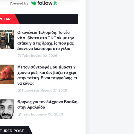
Powered by
PULAR
Οικογένεια Τελιορίδη: Το νέο
viral βίντεο στο TikTok με την
ατάκα για τις δραχμές που μας
έκανε να λιώσουμε στο γέλιο
Τρίτη, Ιουνίου 02, 2026
Με τον σύντροφό μου είμαστε 2
χρόνια μαζί και δεν βάζει το χέρι
στην τσέπη. Είναι τσιγγούνης, τι
να κάνω;
Παρασκευή, Μαρτίου 27, 2026
Θρήνος για τον 34χρονο Βασίλη
στην Αμαλιάδα
Τρίτη, Ιανουαρίου 06, 2026
ATURED POST