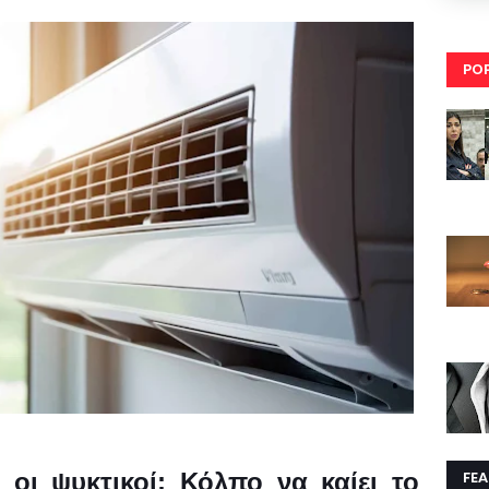
PO
 οι ψυκτικοί: Κόλπο να καίει το
FE