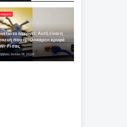
κόσμηση
νεται το ίντερνετ; Αυτή είναι η
σκευή που «μπλοκάρει» κρυφά
Wi-Fi σας
άββατο, Ιουλίου 18, 2026