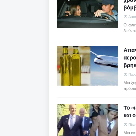
βόμβ
Δευτ
Οι ανα
διεθνο
Απαγ
αερο
βρήκ
Παρα
Μια ξε
πρόσωπ
Το «
και 
Πέμπ
Μια εν