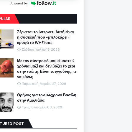
Powered by
PULAR
Σέρνεται το ίντερνετ; Αυτή είναι
η συσκευή που «μπλοκάρει»
κρυφά το Wi-Fi σας
Σάββατο, Ιουλίου 18, 2026
Με τον σύντροφό μου είμαστε 2
χρόνια μαζί και δεν βάζει το χέρι
στην τσέπη. Είναι τσιγγούνης, τι
να κάνω;
Παρασκευή, Μαρτίου 27, 2026
Θρήνος για τον 34χρονο Βασίλη
στην Αμαλιάδα
Τρίτη, Ιανουαρίου 06, 2026
ATURED POST