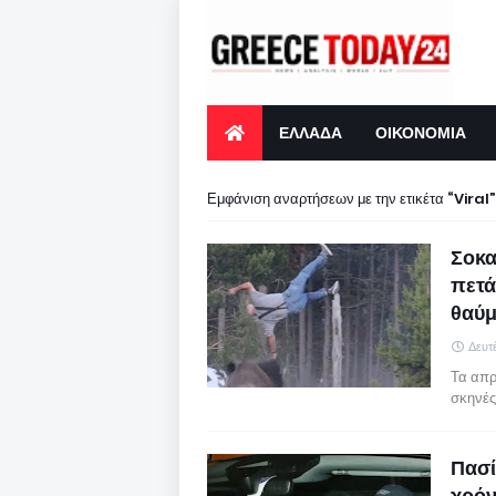
ΕΛΛΑΔΑ
ΟΙΚΟΝΟΜΙΑ
Εμφάνιση αναρτήσεων με την ετικέτα
Viral
Σοκα
πετά
θαύ
Δευτ
Τα απρ
σκηνές
Πασί
χρόν