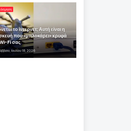
κόσμηση
νεται το ίντερνετ; Αυτή είναι η
σκευή που «μπλοκάρει» κρυφά
Wi-Fi σας
άββατο, Ιουλίου 18, 2026