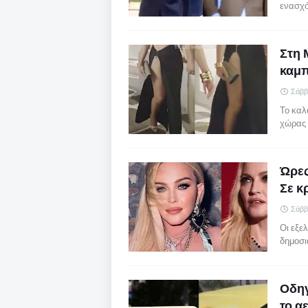
ενασχό
Στη 
καμπ
Σάββ
Το καλο
χώρας 
Ώρες
Σε κ
Σάββ
Οι εξε
δημοσι
Οδηγ
το α