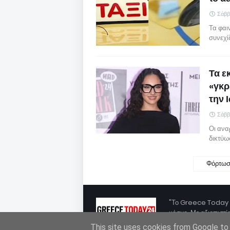
Σάββ
Τα φαι
συνεχί
Τα ε
«γκρ
την 
Σάββ
Οι ανα
δικτύω
Φόρτωσ
"Το Greece Today 2
κόσμο. Με αξιοπιστία
This site uses cookies from Google to d