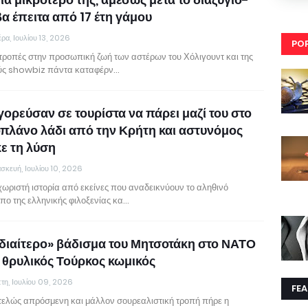
α έπειτα από 17 έτη γάμου
έρα, Ιουλίου 13, 2026
PO
τροπές στην προσωπική ζωή των αστέρων του Χόλιγουντ και της
ύς showbiz πάντα καταφέρν…
ορεύσαν σε τουρίστα να πάρει μαζί του στο
πλάνο λάδι από την Κρήτη και αστυνόμος
ε τη λύση
σκευή, Ιουλίου 10, 2026
χωριστή ιστορία από εκείνες που αναδεικνύουν το αληθινό
ο της ελληνικής φιλοξενίας κα…
ιδιαίτερο» βάδισμα του Μητσοτάκη στο ΝΑΤΟ
ο θρυλικός Τούρκος κωμικός
τη, Ιουλίου 09, 2026
FE
τελώς απρόσμενη και μάλλον σουρεαλιστική τροπή πήρε η