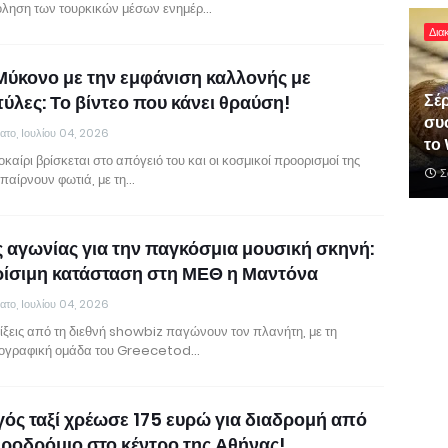
ληση των τουρκικών μέσων ενημέρ…
Δια
Μύκονο με την εμφάνιση καλλονής με
Σέρ
ύλες: Το βίντεο που κάνει θραύση!
συ
ατο, Ιουλίου 04, 2026
το 
καίρι βρίσκεται στο απόγειό του και οι κοσμικοί προορισμοί της
Σ
παίρνουν φωτιά, με τη…
 αγωνίας για την παγκόσμια μουσική σκηνή:
ρίσιμη κατάσταση στη ΜΕΘ η Μαντόνα
ατο, Ιουλίου 04, 2026
λίξεις από τη διεθνή showbiz παγώνουν τον πλανήτη, με τη
ογραφική ομάδα του Greecetod…
ός ταξί χρέωσε 175 ευρώ για διαδρομή από
εροδρόμιο στο κέντρο της Αθήνας!