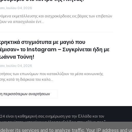
ατο, Ιουλίου 04, 2026
νόμενα εκμετάλλευσης και αισχροκέρδειας εις βάρος των επιβατών
ζουν να απασχολούν έντ…
κρηκτικά στιγμιότυπα με μαγιό που
έμισαν» το Instagram – Συγκρίνεται ήδη με
Ιωάννα Τούνη!
ατο, Ιουλίου 04, 2026
ρτήσεις των επωνύμων που κατακλύζουν τα μέσα κοινωνικής
σης κατά τη διάρκεια του καλο…
η περισσότερων αναρτήσεων
4 είναι η καθημερινή σας ενημέρωση για την Ελλάδα και τον
 και ταχύτητα, μεταφέρουμε όλες τις εξελίξεις στην οθόνη σας."
eliver its services and to analyze traffic. Your IP address and 