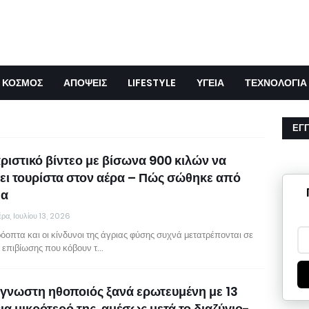
ΚΟΣΜΟΣ
ΑΠΟΨΕΙΣ
LIFESTYLE
ΥΓΕΙΑ
ΤΕΧΝΟΛΟΓΙΑ
ΕΓ
ριστικό βίντεο με βίσωνα 900 κιλών να
ει τουρίστα στον αέρα – Πώς σώθηκε από
μα
έρα, Ιουλίου 13, 2026
όοπτα και οι κίνδυνοι της άγριας φύσης συχνά μετατρέπονται σε
 επιβίωσης που κόβουν τ…
γνωστη ηθοποιός ξανά ερωτευμένη με 13
ια μικρότερό της, αμέσως μετά το διαζύγιο-