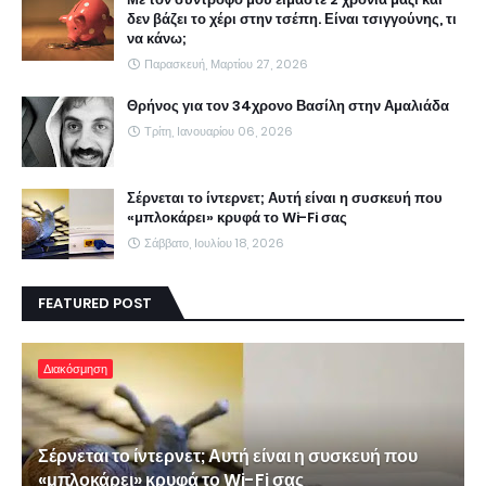
δεν βάζει το χέρι στην τσέπη. Είναι τσιγγούνης, τι
να κάνω;
Παρασκευή, Μαρτίου 27, 2026
Θρήνος για τον 34χρονο Βασίλη στην Αμαλιάδα
Τρίτη, Ιανουαρίου 06, 2026
Σέρνεται το ίντερνετ; Αυτή είναι η συσκευή που
«μπλοκάρει» κρυφά το Wi-Fi σας
Σάββατο, Ιουλίου 18, 2026
FEATURED POST
Διακόσμηση
Σέρνεται το ίντερνετ; Αυτή είναι η συσκευή που
«μπλοκάρει» κρυφά το Wi-Fi σας