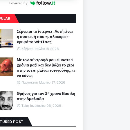
Powered by
PULAR
Σέρνεται το ίντερνετ; Αυτή είναι
η συσκευή που «μπλοκάρει»
κρυφά το Wi-Fi σας
Σάββατο, Ιουλίου 18, 2026
Με τον σύντροφό μου είμαστε 2
χρόνια μαζί και δεν βάζει το χέρι
στην τσέπη. Είναι τσιγγούνης, τι
να κάνω;
Παρασκευή, Μαρτίου 27, 2026
Θρήνος για τον 34χρονο Βασίλη
στην Αμαλιάδα
Τρίτη, Ιανουαρίου 06, 2026
ATURED POST