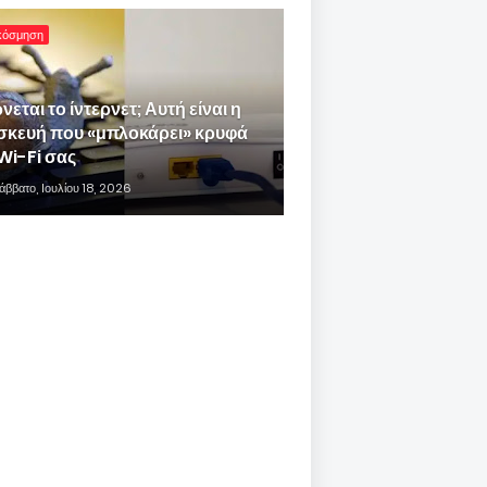
κόσμηση
νεται το ίντερνετ; Αυτή είναι η
σκευή που «μπλοκάρει» κρυφά
Wi-Fi σας
άββατο, Ιουλίου 18, 2026