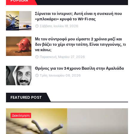
POPULAR
Σέρνεται το ίντερνετ; Αυτή είναι η συσκευή που
«μπλοκάρει» κρυφά το Wi-Fi σας
Σάββατο, Ιουλίου 18, 2026
Με τον σύντροφό μου είμαστε 2 χρόνια μαζί και
δεν βάζει το χέρι στην τσέπη. Είναι τσιγγούνης, τι
να κάνω;
Παρασκευή, Μαρτίου 27, 2026
Θρήνος για τον 34χρονο Βασίλη στην Αμαλιάδα
Τρίτη, Ιανουαρίου 06, 2026
FEATURED POST
Διακόσμηση