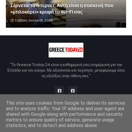
Σέρνεται το ίντερνετ; Αυτή είναι η συσκευή που
«μπλοκάρει» κρυφά το Wi-Fi σας
Σάββατο, Ιουλίου 18, 2026
"Το Greece Today 24 είναι η καθημερινή σας ενημέρωση για την
Ελλάδα και τον κόσμο. Με αξιοπιστία και ταχύτητα, μεταφέρουμε όλες
τις εξελίξεις στην οθόνη σας."
This site uses cookies from Google to deliver its services
and to analyze traffic. Your IP address and user-agent are
Copyright © 2026 - Greece Today 24 | Σχεδιασμός από
Blogger
shared with Google along with performance and security
Templates
metrics to ensure quality of service, generate usage
Home
Σχετικά με εμάς
Επικοινωνία
Πολιτική Απορρήτου
statistics, and to detect and address abuse.
Το Όραμά μας