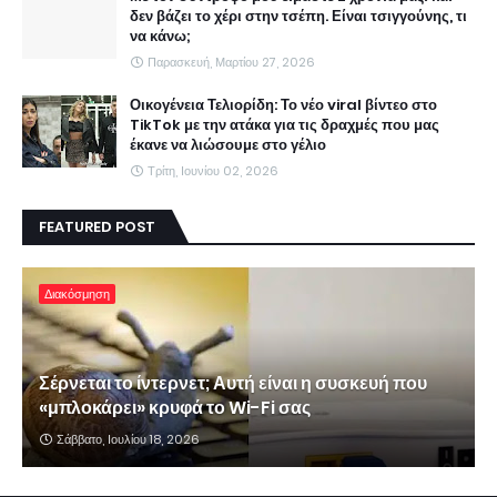
δεν βάζει το χέρι στην τσέπη. Είναι τσιγγούνης, τι
να κάνω;
Παρασκευή, Μαρτίου 27, 2026
Οικογένεια Τελιορίδη: Το νέο viral βίντεο στο
TikTok με την ατάκα για τις δραχμές που μας
έκανε να λιώσουμε στο γέλιο
Τρίτη, Ιουνίου 02, 2026
FEATURED POST
Διακόσμηση
Σέρνεται το ίντερνετ; Αυτή είναι η συσκευή που
«μπλοκάρει» κρυφά το Wi-Fi σας
Σάββατο, Ιουλίου 18, 2026