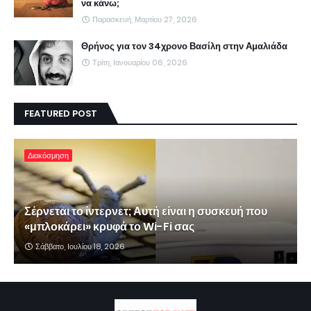
να κάνω;
Παρασκευή, Μαρτίου 27, 2026
Θρήνος για τον 34χρονο Βασίλη στην Αμαλιάδα
Τρίτη, Ιανουαρίου 06, 2026
FEATURED POST
Διακόσμηση
Σέρνεται το ίντερνετ; Αυτή είναι η συσκευή που
«μπλοκάρει» κρυφά το Wi-Fi σας
Σάββατο, Ιουλίου 18, 2026