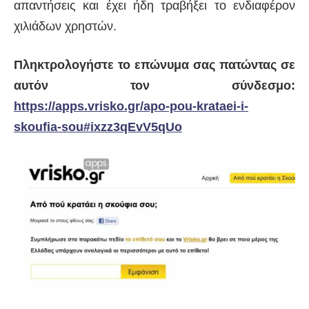
απαντήσεις και έχει ήδη τραβήξει το ενδιαφέρον
χιλιάδων χρηστών.
Πληκτρολογήστε το επώνυμα σας πατώντας σε
αυτόν τον σύνδεσμο:
https://apps.vrisko.gr/apo-pou-krataei-i-
skoufia-sou#ixzz3qEvV5qUo