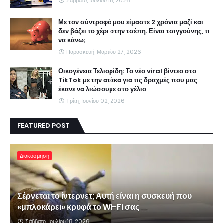
Σάββατο, Ιουλίου 18, 2026
Με τον σύντροφό μου είμαστε 2 χρόνια μαζί και
δεν βάζει το χέρι στην τσέπη. Είναι τσιγγούνης, τι
να κάνω;
Παρασκευή, Μαρτίου 27, 2026
Οικογένεια Τελιορίδη: Το νέο viral βίντεο στο
TikTok με την ατάκα για τις δραχμές που μας
έκανε να λιώσουμε στο γέλιο
Τρίτη, Ιουνίου 02, 2026
FEATURED POST
Διακόσμηση
Σέρνεται το ίντερνετ; Αυτή είναι η συσκευή που
«μπλοκάρει» κρυφά το Wi-Fi σας
Σάββατο, Ιουλίου 18, 2026