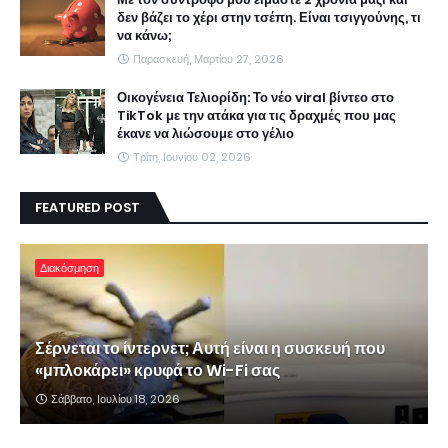
δεν βάζει το χέρι στην τσέπη. Είναι τσιγγούνης, τι
να κάνω;
Παρασκευή, Μαρτίου 27, 2026
Οικογένεια Τελιορίδη: Το νέο viral βίντεο στο
TikTok με την ατάκα για τις δραχμές που μας
έκανε να λιώσουμε στο γέλιο
Τρίτη, Ιουνίου 02, 2026
FEATURED POST
Διακόσμηση
Σέρνεται το ίντερνετ; Αυτή είναι η συσκευή που
«μπλοκάρει» κρυφά το Wi-Fi σας
Σάββατο, Ιουλίου 18, 2026