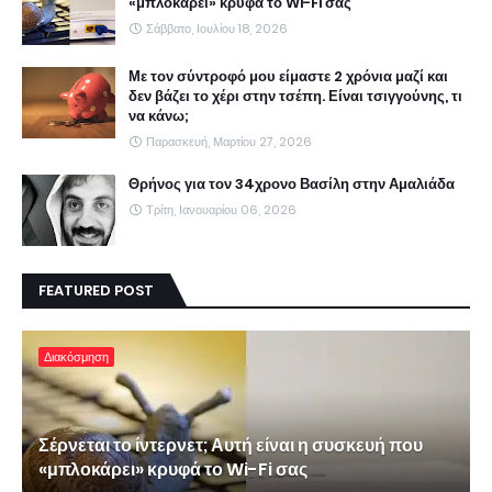
«μπλοκάρει» κρυφά το Wi-Fi σας
Σάββατο, Ιουλίου 18, 2026
Με τον σύντροφό μου είμαστε 2 χρόνια μαζί και
δεν βάζει το χέρι στην τσέπη. Είναι τσιγγούνης, τι
να κάνω;
Παρασκευή, Μαρτίου 27, 2026
Θρήνος για τον 34χρονο Βασίλη στην Αμαλιάδα
Τρίτη, Ιανουαρίου 06, 2026
FEATURED POST
Διακόσμηση
Σέρνεται το ίντερνετ; Αυτή είναι η συσκευή που
«μπλοκάρει» κρυφά το Wi-Fi σας