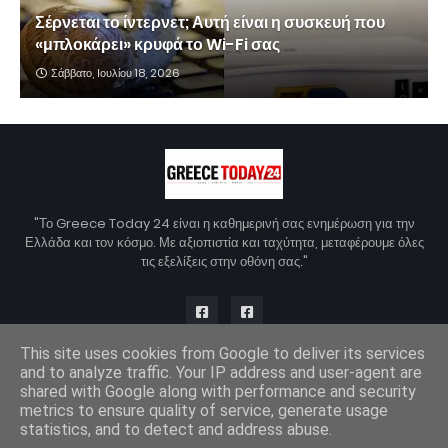
Σέρνεται το ίντερνετ; Αυτή είναι η συσκευή που
«μπλοκάρει» κρυφά το Wi-Fi σας
Σάββατο, Ιουλίου 18, 2026
"Το Greece Today 24 είναι η καθημερινή σας ενημέρωση για την
Ελλάδα και τον κόσμο. Με αξιοπιστία και ταχύτητα, μεταφέρουμε όλες
τις εξελίξεις στην οθόνη σας."
This site uses cookies from Google to deliver its services
and to analyze traffic. Your IP address and user-agent are
Copyright © 2026 - Greece Today 24 | Σχεδιασμός από
Blogger
shared with Google along with performance and security
Templates
metrics to ensure quality of service, generate usage
Home
Σχετικά με εμάς
Επικοινωνία
Πολιτική Απορρήτου
statistics, and to detect and address abuse.