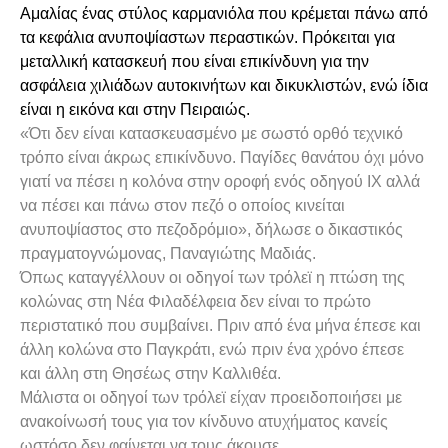
Αμαλίας ένας στύλος καρμανιόλα που κρέμεται πάνω από
τα κεφάλια ανυποψίαστων περαστικών. Πρόκειται για
μεταλλική κατασκευή που είναι επικίνδυνη για την
ασφάλεια χιλιάδων αυτοκινήτων και δικυκλιστών, ενώ ίδια
είναι η εικόνα και στην Πειραιώς.
«Ότι δεν είναι κατασκευασμένο με σωστό ορθό τεχνικό
τρόπο είναι άκρως επικίνδυνο. Παγίδες θανάτου όχι μόνο
γιατί να πέσει η κολόνα στην οροφή ενός οδηγού IX αλλά
να πέσει και πάνω στον πεζό ο οποίος κινείται
ανυποψίαστος στο πεζοδρόμιο», δήλωσε ο δικαστικός
πραγματογνώμονας, Παναγιώτης Μαδιάς.
Όπως
καταγγέλλουν οι οδηγοί των τρόλεϊ
η πτώση της
κολώνας στη Νέα Φιλαδέλφεια δεν είναι το πρώτο
περιστατικό που συμβαίνει. Πριν από ένα μήνα έπεσε και
άλλη κολώνα στο Παγκράτι, ενώ πριν ένα χρόνο έπεσε
και άλλη στη Θησέως στην Καλλιθέα.
Μάλιστα οι οδηγοί των τρόλεϊ είχαν προειδοποιήσει με
ανακοίνωσή τους για τον κίνδυνο ατυχήματος κανείς
ωστόσο δεν φαίνεται να τους άκουσε.