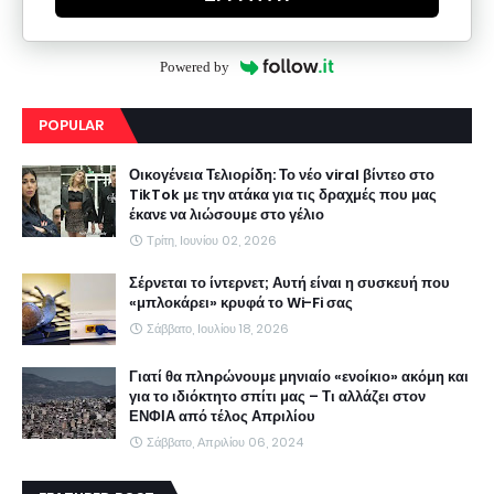
Powered by
POPULAR
Οικογένεια Τελιορίδη: Το νέο viral βίντεο στο
TikTok με την ατάκα για τις δραχμές που μας
έκανε να λιώσουμε στο γέλιο
Τρίτη, Ιουνίου 02, 2026
Σέρνεται το ίντερνετ; Αυτή είναι η συσκευή που
«μπλοκάρει» κρυφά το Wi-Fi σας
Σάββατο, Ιουλίου 18, 2026
Γιατί θα πλnρώνουμε μηνιαίο «ενοίκιο» ακόμη και
για το ιδιόκτητο σπίτι μας – Τι αλλάζει στον
ΕΝΦΙΑ από τέλος Απριλίου
Σάββατο, Απριλίου 06, 2024