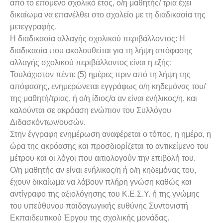
από το επόμενο σχολικό έτος, ο/η μαθητής/ τρια έχει
δικαίωμα να επανέλθει στο σχολείο με τη διαδικασία της
μετεγγραφής.
Η διαδικασία αλλαγής σχολικού περιβάλλοντος: Η
διαδικασία που ακολουθείται για τη λήψη απόφασης
αλλαγής σχολικού περιβάλλοντος είναι η εξής:
Τουλάχιστον πέντε (5) ημέρες πριν από τη λήψη της
απόφασης, ενημερώνεται εγγράφως ο/η κηδεμόνας του/
της μαθητή/τριας, ή ο/η ίδιος/α αν είναι ενήλικος/η, και
καλούνται σε ακρόαση ενώπιον του Συλλόγου
Διδασκόντων/ουσών.
Στην έγγραφη ενημέρωση αναφέρεται ο τόπος, η ημέρα, η
ώρα της ακρόασης και προσδιορίζεται το αντικείμενο του
μέτρου και οι λόγοι που αιτιολογούν την επιβολή του.
Ο/η μαθητής αν είναι ενήλικος/η ή ο/η κηδεμόνας του,
έχουν δικαίωμα να λάβουν πλήρη γνώση καθώς και
αντίγραφο της αξιολόγησης του Κ.Ε.Σ.Υ. ή της γνώμης
του υπεύθυνου παιδαγωγικής ευθύνης Συντονιστή
Εκπαιδευτικού Έργου της σχολικής μονάδας.