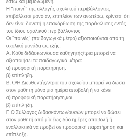
έστω και μεμονωμένη.
Η "ποινή" της αλλαγής σχολικού περιβάλλοντος
επιβάλλεται μόνο αν, επιπλέον των ανωτέρω, κρίνεται ότι
δεν είναι δυνατή η επανόρθωση της παρέκκλισης εντός
του ίδιου σχολικού περιβάλλοντος.
Οι "ποινές" (παιδαγωγικά μέτρα) αξιοποιούνται από τη
σχολική μονάδα ως εξής:
Α. Κάθε διδάσκων/ουσα καθηγητής/τρια μπορεί να
αξιοποιήσει τα παιδαγωγικά μέτρα:
α) προφορική παρατήρηση,
β) επίπληξη.
Β. Ο/Η Διευθυντής/ντρια του σχολείου μπορεί να δώσει
στον μαθητή μόνο μια ημέρα αποβολή ή να κάνει
α) προφορική παρατήρηση,και
β) επίπληξη,
Γ. Ο Σύλλογος Διδασκόντων/ουσών μπορεί να δώσει
στον μαθητή από μία έως δύο ημέρες αποβολή ή
εναλλακτικά να προβεί σε προφορική παρατήρηση και
επίπληξη.